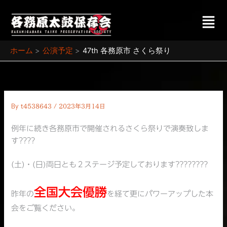
内
メ
容
ニ
を
ュ
ス
ー
ホーム
公演予定
47th 各務原市 さくら祭り
キ
ッ
プ
By
t4538643
/
2023年3月14日
例年に続き各務原市で開催されるさくら祭りで演奏致しま
す????
(土)・(日)両日とも２ステージ予定しております????????
全国大会優勝
昨年の
を経て更にパワーアップした本
会をご覧ください。