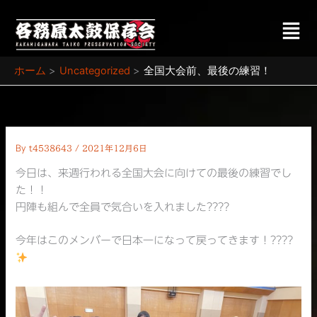
内
メ
容
ニ
を
ュ
ス
ー
ホーム
Uncategorized
全国大会前、最後の練習！
キ
ッ
プ
By
t4538643
/
2021年12月6日
今日は、来週行われる全国大会に向けての最後の練習でし
た！！
円陣も組んで全員で気合いを入れました????
今年はこのメンバーで日本一になって戻ってきます！????