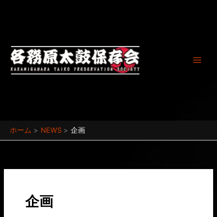
内
容
を
ス
キ
ッ
プ
ホーム
NEWS
企画
企画