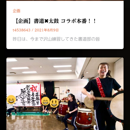
企画
【企画】書道✖︎太鼓 コラボ本番！！
t4538643
/
2021年8月9日
昨日は、今まで沢山練習してきた書道部の皆